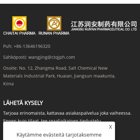
Puh:
+86-13646196320
Sähköposti:
wangjing@ctqjph.com
Osoite:
No. 12, Zhangma Road, Salt Chemical New
Materials Industrial Park, Huaian, Jiangsun maakunta,
Kiina
LÄHETÄ KYSELY
Tarjoaa erinomaista, kattavaa asiakaspalvelua joka vaiheessa.
Ennen kuin tilaat, tee reaaliaikainen tiedustelu...
X
Käytämme evästeitä tarjotaksemme
KYSY NYT