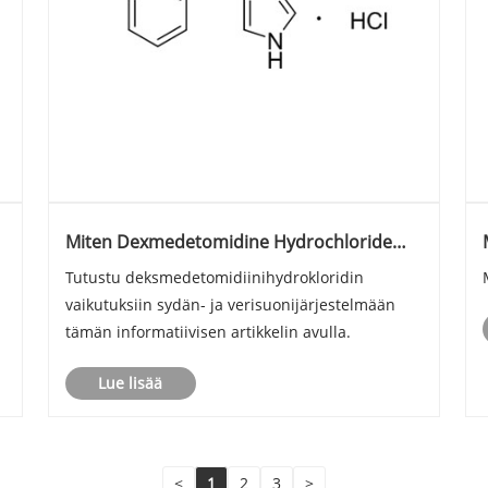
Miten Dexmedetomidine Hydrochloride
vaikuttaa sydän- ja verisuonijärjestelmään?
Tutustu deksmedetomidiinihydrokloridin
vaikutuksiin sydän- ja verisuonijärjestelmään
tämän informatiivisen artikkelin avulla.
Lue lisää
<
1
2
3
>