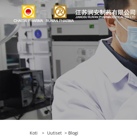
Koti
>
Uutiset
> Blogi