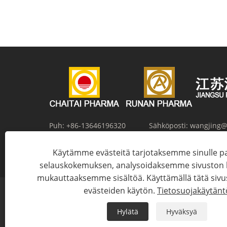
Puh:
+86-13646196320
Sähköposti:
wangjing@
Osoite:
No. 12, Zhangma Road, Salt Chemical New Mat
Käytämme evästeitä tarjotaksemme sinulle
Huaian, Jiangsun maakunta, Kiina
selauskokemuksen, analysoidaksemme sivuston li
mukauttaaksemme sisältöä. Käyttämällä tätä sivu
evästeiden käytön.
Tietosuojakäytänt
Hylätä
Hyväksyä
Copyrigh