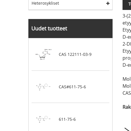
Heterosykliset
T
3-(2
etyy
Uudet tuotteet
Etyy
D-e
2-D
Etyy
CAS 122111-03-9
pro
D-er
Mol
Mol
CAS#611-75-6
CAS
Rak
611-75-6