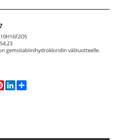
7
 C10H16F2O5
254,23
n gemsitabiinihydrokloridin välituotteelle.
atsApp
Pinterest
LinkedIn
Share