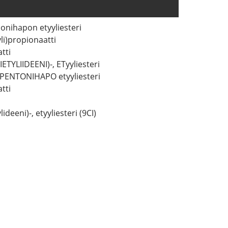
pionihapon etyyliesteri
yli)propionaatti
tti
TYLIIDEENI)-, ETyyliesteri
PENTONIHAPO etyyliesteri
tti
deeni)-, etyyliesteri (9CI)