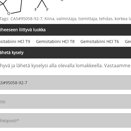
Tags: CAS#95058-92-7, Kiina, valmistaja, toimittaja, tehdas, korkea l
iheeseen liittyvä luokka
itabiini HCl T9
Gemsitabiini HCl T8
Gemsitabiini HCl T6
Gem
ähetä kysely
 hyvä ja lähetä kyselysi alla olevalla lomakkeella. Vastaamme