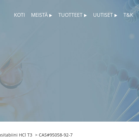
KOTI
MEISTÄ
TUOTTEET
UUTISET
T&K
itabiini HCl T3
> CAS#95058-92-7