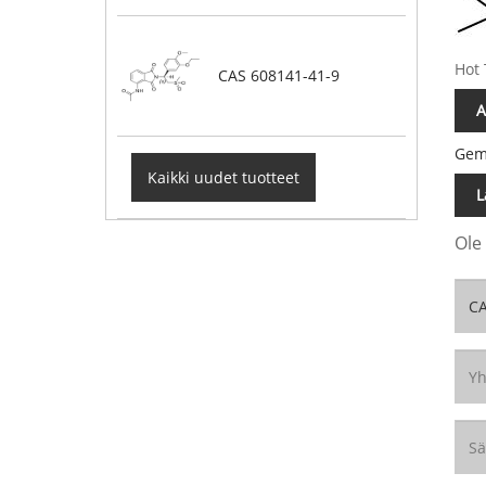
Hot 
CAS 608141-41-9
A
Gems
Kaikki uudet tuotteet
L
Ole