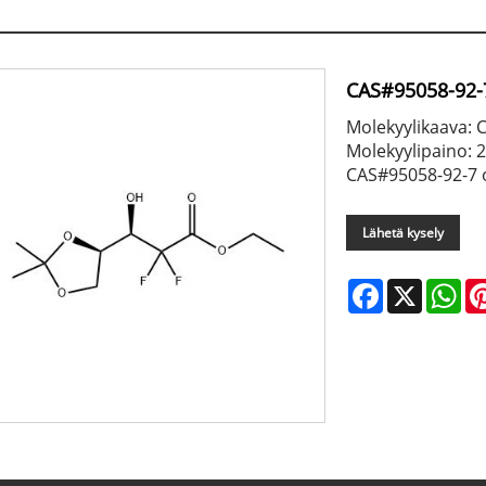
CAS#95058-92-
Molekyylikaava:
Molekyylipaino: 
CAS#95058-92-7 o
Lähetä kysely
Facebook
X
Wh