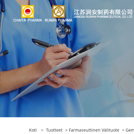
Koti
>
Tuotteet
>
Farmaseuttinen Välituote
>
Gems