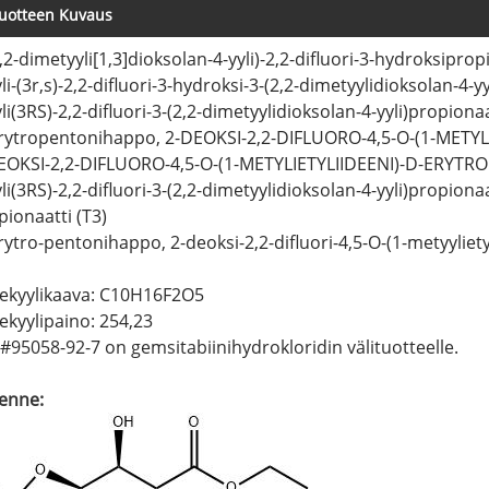
uotteen Kuvaus
,2-dimetyyli[1,3]dioksolan-4-yyli)-2,2-difluori-3-hydroksipro
li-(3r,s)-2,2-difluori-3-hydroksi-3-(2,2-dimetyylidioksolan-4-y
li(3RS)-2,2-difluori-3-(2,2-dimetyylidioksolan-4-yyli)propionaa
rytropentonihappo, 2-DEOKSI-2,2-DIFLUORO-4,5-O-(1-METYLIE
EOKSI-2,2-DIFLUORO-4,5-O-(1-METYLIETYLIIDEENI)-D-ERYTRO
li(3RS)-2,2-difluori-3-(2,2-dimetyylidioksolan-4-yyli)propionaa
pionaatti (T3)
ytro-pentonihappo, 2-deoksi-2,2-difluori-4,5-O-(1-metyylietyli
ekyylikaava: C10H16F2O5
ekyylipaino: 254,23
#95058-92-7 on gemsitabiinihydrokloridin välituotteelle.
enne: