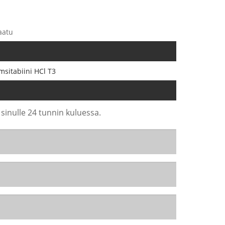
aatu
sitabiini HCl T3
 sinulle 24 tunnin kuluessa.