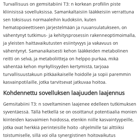
Turvallisuus on gemsitabiini T3: n korkean profiilin piste
kliinisissä sovelluksissa. Samankaltaisiin lääkkeisiin verrattuna
sen toksisuus normaaleihin kudoksiin, kuten
hematopoieettiseen järjestelmään ja ruuansulatukseen, on
vähentynyt tutkimus- ja kehitysprosessin rakenneoptimoimalla,
ja yleisten haittavaikutusten esiintyvyys ja vakavuus on
vähentynyt. Samanaikaisesti kehon lääkkeiden metabolinen
reitti on selvä, ja metaboliitteja on helppo purkaa, mikä
vähentää kehon myrkyllisyyden kertymistä, tarjoaa
turvallisuustakuun pitkäaikaiselle hoidolle ja sopii paremmin
kasvainpotilaille, jotka tarvitsevat jatkuvaa hoitoa.
Kohdennettu sovelluksen laajuuden laajennus
Gemsitabiini T3: n soveltaminen laajenee edelleen tutkimuksen
syventäessä. Tällä hetkellä se on osoittanut potentiaalia monien
kiinteiden kasvaimien hoidossa, etenkin niille kasvaintyypeille,
jotka ovat herkkiä perinteisille hoito -ohjelmille tai alttiiksi
toistumiselle, sillä voi olla synergistinen hoitovaikutus