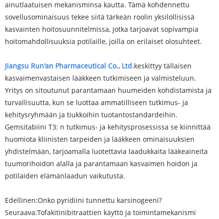
ainutlaatuisen mekanisminsa kautta. Tämä kohdennettu
sovellusominaisuus tekee siitä tärkeän roolin yksilöllisissä
kasvainten hoitosuunnitelmissa, jotka tarjoavat sopivampia
hoitomahdollisuuksia potilaille, joilla on erilaiset olosuhteet.
Jiangsu Run'an Pharmaceutical Co., Ltd.
keskittyy tällaisen
kasvaimenvastaisen lääkkeen tutkimiseen ja valmisteluun.
Yritys on sitoutunut parantamaan huumeiden kohdistamista ja
turvallisuutta, kun se luottaa ammatilliseen tutkimus- ja
kehitysryhmään ja tiukkoihin tuotantostandardeihin.
Gemsitabiini T3: n tutkimus- ja kehitysprosessissa se kiinnittää
huomiota kliinisten tarpeiden ja lääkkeen ominaisuuksien
yhdistelmään, tarjoamalla luotettavia laadukkaita lääkeaineita
tuumorihoidon alalla ja parantamaan kasvaimen hoidon ja
potilaiden elämänlaadun vaikutusta.
Edellinen:
Onko pyridiini tunnettu karsinogeeni?
Seuraava:
Tofakitinibitraattien käyttö ja toimintamekanismi