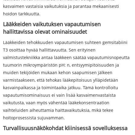
kasvaimen vastaisia ​​vaikutuksia ja parantaa mekaanisesti
hoidon tarkkuutta.
Lääkkeiden vaikutuksen vapautumisen
hallittavissa olevat ominaisuudet
Lääkkeiden tehokkuuden vapautumisen suhteen gemsitabiini
T3 osoittaa hyvää hallittavuutta. Sen erityinen
valmistustekniikka antaa lääkkeen säätää vapautumisnopeutta
tuumorin mikroympäristön pH: n, entsyymipitoisuuden ja
muiden tekijöiden mukaan kehon saapumisen jälkeen
varmistaakseen, että tehokas lääkepitoisuus ylläpidetään
kasvainpaikassa ja toimintaaika jatkuu. Tämä kontrolloitu
vapautumisominaisuus ei vain lisää kasvaimenvastaista
vaikutusta, vaan myös vähentää lääkekonsentraation
vaihteluiden aiheuttamia haittavaikutuksia, mikä tekee
hoitoprosessista sujuvamman.
Turvallisuusnäkökohdat kliinisessä sovelluksessa