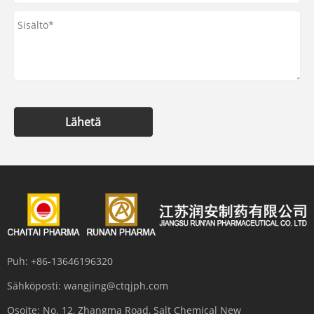
Lähetä
Puh:
+86-13646196320
Sähköposti:
wangjing@ctqjph.com
Osoite:
No. 12, Zhangma Road, Salt Chemical New