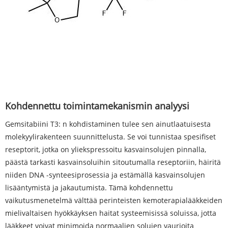
Kohdennettu toimintamekanismin analyysi
Gemsitabiini T3: n kohdistaminen tulee sen ainutlaatuisesta
molekyylirakenteen suunnittelusta. Se voi tunnistaa spesifiset
reseptorit, jotka on yliekspressoitu kasvainsolujen pinnalla,
päästä tarkasti kasvainsoluihin sitoutumalla reseptoriin, häiritä
niiden DNA -synteesiprosessia ja estämällä kasvainsolujen
lisääntymistä ja jakautumista. Tämä kohdennettu
vaikutusmenetelmä välttää perinteisten kemoterapialääkkeiden
mielivaltaisen hyökkäyksen haitat systeemisissä soluissa, jotta
lääkkeet voivat minimoida normaalien solujen vaurioita