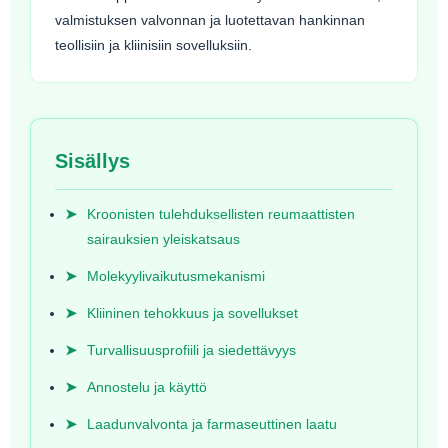
valmistuksen valvonnan ja luotettavan hankinnan
teollisiin ja kliinisiin sovelluksiin.
Sisällys
➤
Kroonisten tulehduksellisten reumaattisten
sairauksien yleiskatsaus
➤
Molekyylivaikutusmekanismi
➤
Kliininen tehokkuus ja sovellukset
➤
Turvallisuusprofiili ja siedettävyys
➤
Annostelu ja käyttö
➤
Laadunvalvonta ja farmaseuttinen laatu