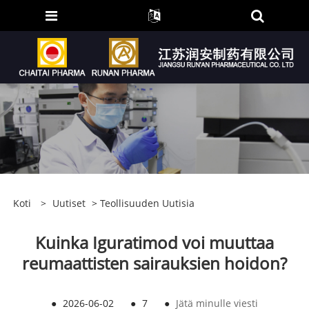
Koti
>
Uutiset
>
Teollisuuden Uutisia
Kuinka Iguratimod voi muuttaa
reumaattisten sairauksien hoidon?
●
2026-06-02
●
7
●
Jätä minulle viesti