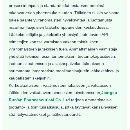
prosessinohjaus ja standardoidut testausmenetelmät
takaavat erien yhdenmukaisuuden. Tällainen tiukka valvonta
tukee sääntelyviranomaisten hyväksyntää ja luottamusta
maailmanlaajuisten lääkekumppaneiden keskuudessa.
Lääkekehittäjille ja jakelijoille yhteistyö luotettavien API-
toimittajien kanssa varmistaa vakaan toimituksen,
viranomaistuen ja teknisen tuen. Ammattimainen valmistaja
yhdistää teknisen asiantuntemuksen, tuotantokapasiteetin,
laatuun sitoutumisen ja asiakaspalvelun tukeakseen
saumatonta integraatiota maailmanlaajuisiin lääkekehitys- ja
kaupallistamisketjuihin.
Korkealaatuiseen, vaatimustenmukaiseen ja vakaaseen
lääkkeiden vaikuttavien ainesosien toimittamiseen,
Jiangsu
Run'an Pharmaceutical Co. Ltd.
tarjoaa ammattimaisia ​​
tuotanto- ja toimitusratkaisuja, jotka täyttävät kansainväliset
sääntelyvaatimukset ja lääkestandardit.