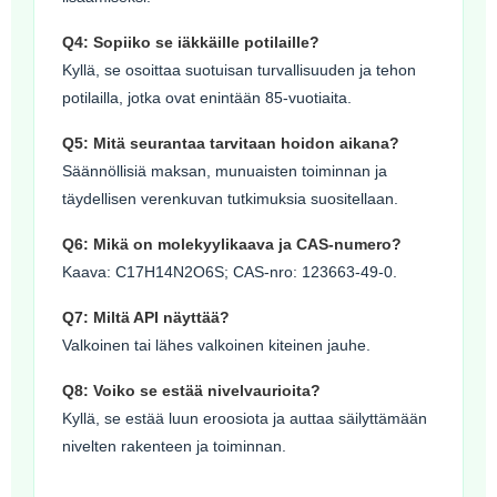
Q4: Sopiiko se iäkkäille potilaille?
Kyllä, se osoittaa suotuisan turvallisuuden ja tehon
potilailla, jotka ovat enintään 85-vuotiaita.
Q5: Mitä seurantaa tarvitaan hoidon aikana?
Säännöllisiä maksan, munuaisten toiminnan ja
täydellisen verenkuvan tutkimuksia suositellaan.
Q6: Mikä on molekyylikaava ja CAS-numero?
Kaava: C17H14N2O6S; CAS-nro: 123663-49-0.
Q7: Miltä API näyttää?
Valkoinen tai lähes valkoinen kiteinen jauhe.
Q8: Voiko se estää nivelvaurioita?
Kyllä, se estää luun eroosiota ja auttaa säilyttämään
nivelten rakenteen ja toiminnan.