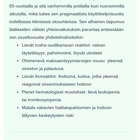
65-vuotiailla ja sitä vanhemmilla potilailla kuin nuoremmilla
aikuisilla, mikä tukee sen pragmaattista käyttökelpoisuutta
todellisissa kliinisissä olosuhteissa. Sen alhainen taipumus
lääkkeiden välisiin yhteisvaikutuksiin parantaa entisestään
sen soveltuvuutta yhdistelmähoitoihin.
Lievät maha-suolikanavan reaktiot: vatsan
täyteläisyys, pahoinvointi, löysät ulosteet
Ohimenevä maksaentsyymiarvojen nousu: yleensä
oireeton ja palautuva
Lievät ihoreaktiot: ihottuma, kutina, jotka yleensä
reagoivat oireenmukaiseen hoitoon
Pienet hematologiset muutokset: lievä leukopenia
tai trombosytopenia
Matala vakavien haittatapahtumien ja hoitoon
liittyvien keskeytysten riski