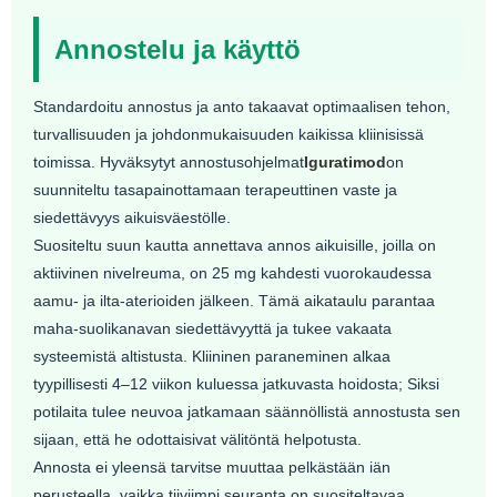
Annostelu ja käyttö
Standardoitu annostus ja anto takaavat optimaalisen tehon,
turvallisuuden ja johdonmukaisuuden kaikissa kliinisissä
toimissa. Hyväksytyt annostusohjelmat
Iguratimod
on
suunniteltu tasapainottamaan terapeuttinen vaste ja
siedettävyys aikuisväestölle.
Suositeltu suun kautta annettava annos aikuisille, joilla on
aktiivinen nivelreuma, on 25 mg kahdesti vuorokaudessa
aamu- ja ilta-aterioiden jälkeen. Tämä aikataulu parantaa
maha-suolikanavan siedettävyyttä ja tukee vakaata
systeemistä altistusta. Kliininen paraneminen alkaa
tyypillisesti 4–12 viikon kuluessa jatkuvasta hoidosta; Siksi
potilaita tulee neuvoa jatkamaan säännöllistä annostusta sen
sijaan, että he odottaisivat välitöntä helpotusta.
Annosta ei yleensä tarvitse muuttaa pelkästään iän
perusteella, vaikka tiiviimpi seuranta on suositeltavaa