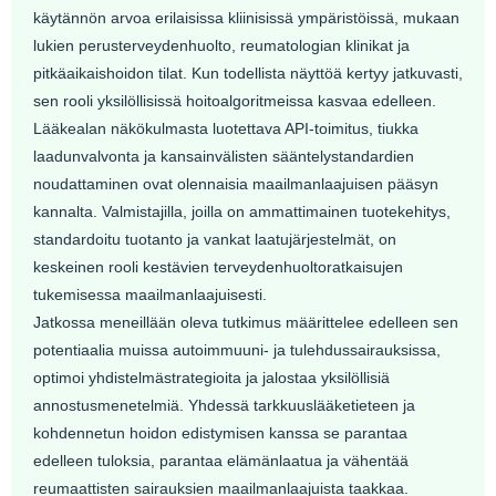
käytännön arvoa erilaisissa kliinisissä ympäristöissä, mukaan
lukien perusterveydenhuolto, reumatologian klinikat ja
pitkäaikaishoidon tilat. Kun todellista näyttöä kertyy jatkuvasti,
sen rooli yksilöllisissä hoitoalgoritmeissa kasvaa edelleen.
Lääkealan näkökulmasta luotettava API-toimitus, tiukka
laadunvalvonta ja kansainvälisten sääntelystandardien
noudattaminen ovat olennaisia ​​maailmanlaajuisen pääsyn
kannalta. Valmistajilla, joilla on ammattimainen tuotekehitys,
standardoitu tuotanto ja vankat laatujärjestelmät, on
keskeinen rooli kestävien terveydenhuoltoratkaisujen
tukemisessa maailmanlaajuisesti.
Jatkossa meneillään oleva tutkimus määrittelee edelleen sen
potentiaalia muissa autoimmuuni- ja tulehdussairauksissa,
optimoi yhdistelmästrategioita ja jalostaa yksilöllisiä
annostusmenetelmiä. Yhdessä tarkkuuslääketieteen ja
kohdennetun hoidon edistymisen kanssa se parantaa
edelleen tuloksia, parantaa elämänlaatua ja vähentää
reumaattisten sairauksien maailmanlaajuista taakkaa.