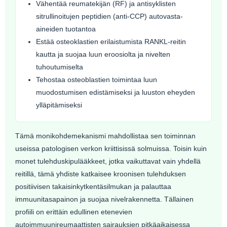
Vähentää reumatekijän (RF) ja antisyklisten
sitrullinoitujen peptidien (anti-CCP) autovasta-
aineiden tuotantoa
Estää osteoklastien erilaistumista RANKL-reitin
kautta ja suojaa luun eroosiolta ja nivelten
tuhoutumiselta
Tehostaa osteoblastien toimintaa luun
muodostumisen edistämiseksi ja luuston eheyden
ylläpitämiseksi
Tämä monikohdemekanismi mahdollistaa sen toiminnan
useissa patologisen verkon kriittisissä solmuissa. Toisin kuin
monet tulehduskipulääkkeet, jotka vaikuttavat vain yhdellä
reitillä, tämä yhdiste katkaisee kroonisen tulehduksen
positiivisen takaisinkytkentäsilmukan ja palauttaa
immuunitasapainon ja suojaa nivelrakennetta. Tällainen
profiili on erittäin edullinen etenevien
autoimmuunireumaattisten sairauksien pitkäaikaisessa