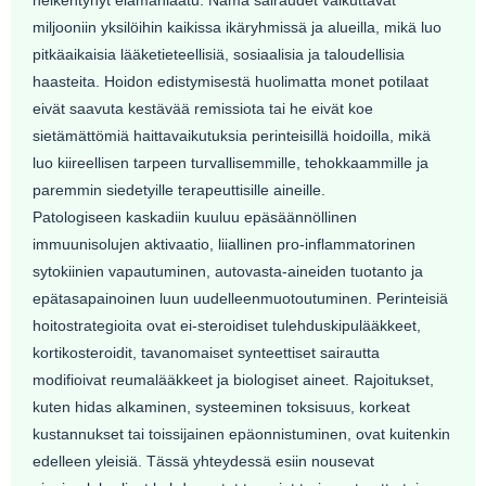
miljooniin yksilöihin kaikissa ikäryhmissä ja alueilla, mikä luo
pitkäaikaisia ​​lääketieteellisiä, sosiaalisia ja taloudellisia
haasteita. Hoidon edistymisestä huolimatta monet potilaat
eivät saavuta kestävää remissiota tai he eivät koe
sietämättömiä haittavaikutuksia perinteisillä hoidoilla, mikä
luo kiireellisen tarpeen turvallisemmille, tehokkaammille ja
paremmin siedetyille terapeuttisille aineille.
Patologiseen kaskadiin kuuluu epäsäännöllinen
immuunisolujen aktivaatio, liiallinen pro-inflammatorinen
sytokiinien vapautuminen, autovasta-aineiden tuotanto ja
epätasapainoinen luun uudelleenmuotoutuminen. Perinteisiä
hoitostrategioita ovat ei-steroidiset tulehduskipulääkkeet,
kortikosteroidit, tavanomaiset synteettiset sairautta
modifioivat reumalääkkeet ja biologiset aineet. Rajoitukset,
kuten hidas alkaminen, systeeminen toksisuus, korkeat
kustannukset tai toissijainen epäonnistuminen, ovat kuitenkin
edelleen yleisiä. Tässä yhteydessä esiin nousevat