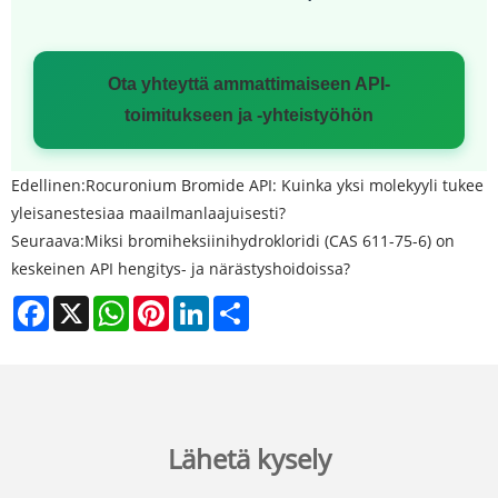
Ota yhteyttä ammattimaiseen API-
toimitukseen ja -yhteistyöhön
Edellinen:
Rocuronium Bromide API: Kuinka yksi molekyyli tukee
yleisanestesiaa maailmanlaajuisesti?
Seuraava:
Miksi bromiheksiinihydrokloridi (CAS 611-75-6) on
keskeinen API hengitys- ja närästyshoidoissa?
Facebook
X
WhatsApp
Pinterest
LinkedIn
Share
Lähetä kysely