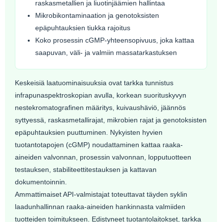
raskasmetallien ja liuotinjäämien hallintaa
Mikrobikontaminaation ja genotoksisten
epäpuhtauksien tiukka rajoitus
Koko prosessin cGMP-yhteensopivuus, joka kattaa
saapuvan, väli- ja valmiin massatarkastuksen
Keskeisiä laatuominaisuuksia ovat tarkka tunnistus
infrapunaspektroskopian avulla, korkean suorituskyvyn
nestekromatografinen määritys, kuivaushäviö, jäännös
syttyessä, raskasmetallirajat, mikrobien rajat ja genotoksisten
epäpuhtauksien puuttuminen. Nykyisten hyvien
tuotantotapojen (cGMP) noudattaminen kattaa raaka-
aineiden valvonnan, prosessin valvonnan, lopputuotteen
testauksen, stabiliteettitestauksen ja kattavan
dokumentoinnin.
Ammattimaiset API-valmistajat toteuttavat täyden syklin
laadunhallinnan raaka-aineiden hankinnasta valmiiden
tuotteiden toimitukseen. Edistyneet tuotantolaitokset, tarkka