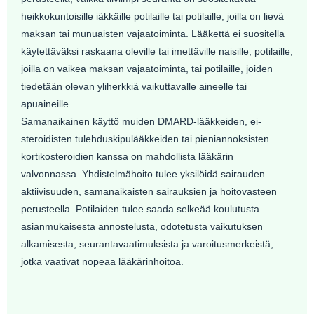
heikkokuntoisille iäkkäille potilaille tai potilaille, joilla on lievä
maksan tai munuaisten vajaatoiminta. Lääkettä ei suositella
käytettäväksi raskaana oleville tai imettäville naisille, potilaille,
joilla on vaikea maksan vajaatoiminta, tai potilaille, joiden
tiedetään olevan yliherkkiä vaikuttavalle aineelle tai
apuaineille.
Samanaikainen käyttö muiden DMARD-lääkkeiden, ei-
steroidisten tulehduskipulääkkeiden tai pieniannoksisten
kortikosteroidien kanssa on mahdollista lääkärin
valvonnassa. Yhdistelmähoito tulee yksilöidä sairauden
aktiivisuuden, samanaikaisten sairauksien ja hoitovasteen
perusteella. Potilaiden tulee saada selkeää koulutusta
asianmukaisesta annostelusta, odotetusta vaikutuksen
alkamisesta, seurantavaatimuksista ja varoitusmerkeistä,
jotka vaativat nopeaa lääkärinhoitoa.