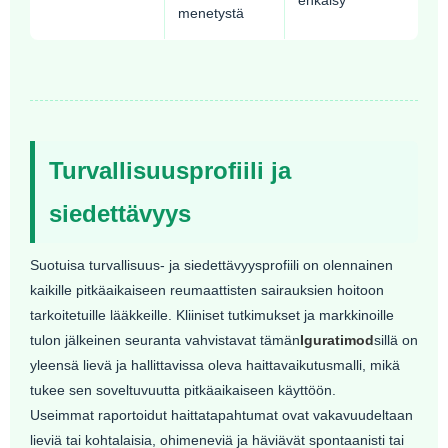
menetystä
Turvallisuusprofiili ja
siedettävyys
Suotuisa turvallisuus- ja siedettävyysprofiili on olennainen
kaikille pitkäaikaiseen reumaattisten sairauksien hoitoon
tarkoitetuille lääkkeille. Kliiniset tutkimukset ja markkinoille
tulon jälkeinen seuranta vahvistavat tämän
Iguratimod
sillä on
yleensä lievä ja hallittavissa oleva haittavaikutusmalli, mikä
tukee sen soveltuvuutta pitkäaikaiseen käyttöön.
Useimmat raportoidut haittatapahtumat ovat vakavuudeltaan
lieviä tai kohtalaisia, ohimeneviä ja häviävät spontaanisti tai