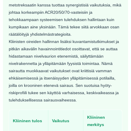
metotreksaatin kanssa tuottaa synergistisiä vaikutuksia, mikä
johtaa korkeampiin ACR20/50/70-vasteisiin ja
tehokkaampaan systeemisen tulehduksen hallintaan kuin
kumpikaan aine yksinään. Tämä tekee siitä arvokkaan osan
räätälöityjä yhdistelmästrategioita.
Kliinisten oireiden hallinnan lisäksi kuvantamistutkimukset ja
pitkän aikavälin havainnointitiedot osoittavat, että se auttaa
hidastamaan nivelvaurion etenemistä, säilyttämään
nivelrakennetta ja ylläpitämään fyysistä toimintaa. Nämä
sairautta muokkaavat vaikutukset ovat kriittisiä vamman
ehkäisemisessä ja itsenäisyyden ylläpitämisessä potilailla,
joilla on krooninen etenevä sairaus. Sen suotuisa hyöty-
riskiprofiili tukee sen käyttöä varhaisessa, keskivaikeassa ja
tulehduksellisessa sairausvaiheessa.
Kliininen
Kliininen tulos
Vaikutus
merkitys