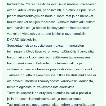
tukihoidolla. Yleisiä reaktioita ovat lievät maha-suolikanavan
oireet, kuten vatsakipu, pahoinvointi, turvotus ja ripuli, sekä
pienet maksaentsyymien nousut, ihottumat ja ohimenevät
muutokset verisolujen määrässä. Vakavat haittavaikutukset
ovat harvinaisia, ja hoidon keskeytyminen intoleranssin
vuoksi on vähäistä verrattuna joihinkin tavanomaisiin
DMARD-lääkkeisiin.
Seurantaohjeissa suositellaan maksan, munuaisten
toiminnan ja täydellisen verenkuvan säännöllistä arviointia
hoidon aikana kroonisen reumalääkkeen tavanomaisen
hoidon mukaisesti. Potilaiden huolellinen valinta ja
välttäminen vasta-aiheisissa populaatioissa minimoi riskit.
Tärkeää on, että laajamittaisissa pitkäaikaistutkimuksissa ei
ole havaittu merkkiä lisääntyneestä kardiovaskulaarisesta,
hematologisesta tai vakavasta infektioriskistä.
Turvallisuusprofiili on erityisen suotuisa iäkkäillä potilailla,
joilla on usein liitännäissairauksia ja monifarmasia.
Tutkimukset osoittavat samanlaisen tehon ja turvallisuuden