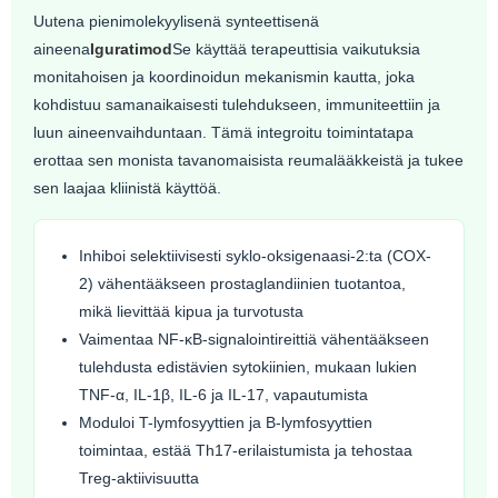
Uutena pienimolekyylisenä synteettisenä
aineena
Iguratimod
Se käyttää terapeuttisia vaikutuksia
monitahoisen ja koordinoidun mekanismin kautta, joka
kohdistuu samanaikaisesti tulehdukseen, immuniteettiin ja
luun aineenvaihduntaan. Tämä integroitu toimintatapa
erottaa sen monista tavanomaisista reumalääkkeistä ja tukee
sen laajaa kliinistä käyttöä.
Inhiboi selektiivisesti syklo-oksigenaasi-2:ta (COX-
2) vähentääkseen prostaglandiinien tuotantoa,
mikä lievittää kipua ja turvotusta
Vaimentaa NF-κB-signalointireittiä vähentääkseen
tulehdusta edistävien sytokiinien, mukaan lukien
TNF-α, IL-1β, IL-6 ja IL-17, vapautumista
Moduloi T-lymfosyyttien ja B-lymfosyyttien
toimintaa, estää Th17-erilaistumista ja tehostaa
Treg-aktiivisuutta