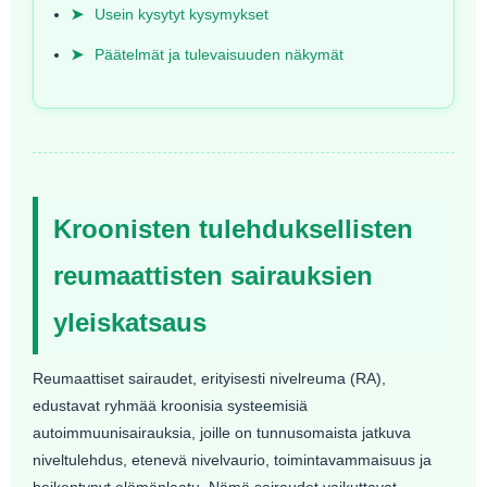
➤
Usein kysytyt kysymykset
➤
Päätelmät ja tulevaisuuden näkymät
Kroonisten tulehduksellisten
reumaattisten sairauksien
yleiskatsaus
Reumaattiset sairaudet, erityisesti nivelreuma (RA),
edustavat ryhmää kroonisia systeemisiä
autoimmuunisairauksia, joille on tunnusomaista jatkuva
niveltulehdus, etenevä nivelvaurio, toimintavammaisuus ja
heikentynyt elämänlaatu. Nämä sairaudet vaikuttavat