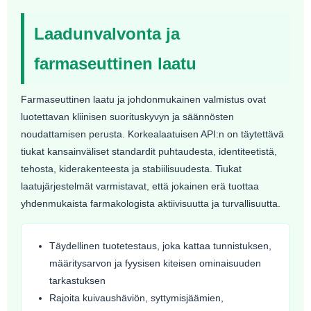
Laadunvalvonta ja
farmaseuttinen laatu
Farmaseuttinen laatu ja johdonmukainen valmistus ovat
luotettavan kliinisen suorituskyvyn ja säännösten
noudattamisen perusta. Korkealaatuisen API:n on täytettävä
tiukat kansainväliset standardit puhtaudesta, identiteetistä,
tehosta, kiderakenteesta ja stabiilisuudesta. Tiukat
laatujärjestelmät varmistavat, että jokainen erä tuottaa
yhdenmukaista farmakologista aktiivisuutta ja turvallisuutta.
Täydellinen tuotetestaus, joka kattaa tunnistuksen,
määritysarvon ja fyysisen kiteisen ominaisuuden
tarkastuksen
Rajoita kuivaushäviön, syttymisjäämien,