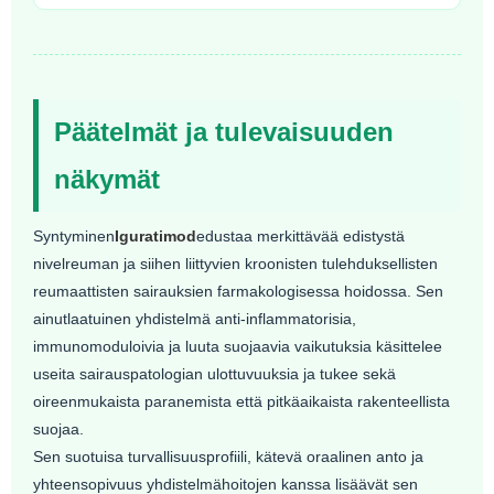
Päätelmät ja tulevaisuuden
näkymät
Syntyminen
Iguratimod
edustaa merkittävää edistystä
nivelreuman ja siihen liittyvien kroonisten tulehduksellisten
reumaattisten sairauksien farmakologisessa hoidossa. Sen
ainutlaatuinen yhdistelmä anti-inflammatorisia,
immunomoduloivia ja luuta suojaavia vaikutuksia käsittelee
useita sairauspatologian ulottuvuuksia ja tukee sekä
oireenmukaista paranemista että pitkäaikaista rakenteellista
suojaa.
Sen suotuisa turvallisuusprofiili, kätevä oraalinen anto ja
yhteensopivuus yhdistelmähoitojen kanssa lisäävät sen