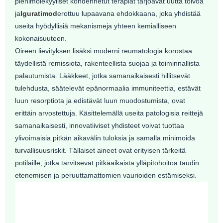
pienimolekyyliset kohdennetut terapiat tarjoavat uutta toivoa
ja
Iguratimod
erottuu lupaavana ehdokkaana, joka yhdistää
useita hyödyllisiä mekanismeja yhteen kemialliseen
kokonaisuuteen.
Oireen lievityksen lisäksi moderni reumatologia korostaa
täydellistä remissiota, rakenteellista suojaa ja toiminnallista
palautumista. Lääkkeet, jotka samanaikaisesti hillitsevät
tulehdusta, säätelevät epänormaalia immuniteettia, estävät
luun resorptiota ja edistävät luun muodostumista, ovat
erittäin arvostettuja. Käsittelemällä useita patologisia reittejä
samanaikaisesti, innovatiiviset yhdisteet voivat tuottaa
ylivoimaisia ​​pitkän aikavälin tuloksia ja samalla minimoida
turvallisuusriskit. Tällaiset aineet ovat erityisen tärkeitä
potilaille, jotka tarvitsevat pitkäaikaista ylläpitohoitoa taudin
etenemisen ja peruuttamattomien vaurioiden estämiseksi.