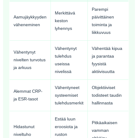
Parempi
Merkittävä
Aamujäykkyyden
päivittäinen
keston
väheneminen
toiminta ja
lyhennys
liikkuvuus
Vähentynyt
Vähentää kipua
Vähentynyt
tulehdus
ja parantaa
nivelten turvotus
useissa
fyysistä
ja arkuus
nivelissä
aktiivisuutta
Vähentyneet
Objektiiviset
Alemmat CRP-
systeemiset
todisteet taudin
ja ESR-tasot
tulehdusmerkit
hallinnasta
Estää luun
Pitkäaikaisen
Hidastunut
eroosiota ja
vamman
niveltuho
ruston
ehkäisy