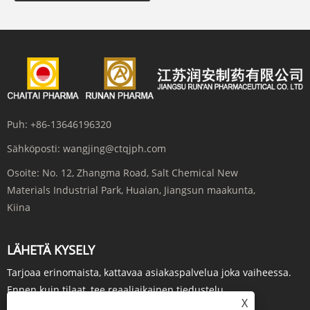
Puh:
+86-13646196320
Sähköposti:
wangjing@ctqjph.com
Osoite:
No. 12, Zhangma Road, Salt Chemical New
Materials Industrial Park, Huaian, Jiangsun maakunta,
Kiina
LÄHETÄ KYSELY
Tarjoaa erinomaista, kattavaa asiakaspalvelua joka vaiheessa.
Ennen kuin tilaat, tee reaaliaikainen tiedustelu...
X