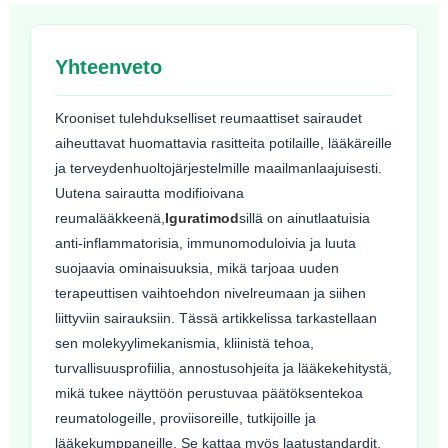
Yhteenveto
Krooniset tulehdukselliset reumaattiset sairaudet
aiheuttavat huomattavia rasitteita potilaille, lääkäreille
ja terveydenhuoltojärjestelmille maailmanlaajuisesti.
Uutena sairautta modifioivana
reumalääkkeenä,
Iguratimod
sillä on ainutlaatuisia
anti-inflammatorisia, immunomoduloivia ja luuta
suojaavia ominaisuuksia, mikä tarjoaa uuden
terapeuttisen vaihtoehdon nivelreumaan ja siihen
liittyviin sairauksiin. Tässä artikkelissa tarkastellaan
sen molekyylimekanismia, kliinistä tehoa,
turvallisuusprofiilia, annostusohjeita ja lääkekehitystä,
mikä tukee näyttöön perustuvaa päätöksentekoa
reumatologeille, proviisoreille, tutkijoille ja
lääkekumppaneille. Se kattaa myös laatustandardit,