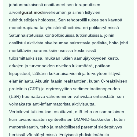
johdonmukaisesti osoittaneet sen terapeuttisen
arvon
Iguratimod
nivelreuman ja siihen liittyvien
tulehdustilojen hoidossa. Sen tehoprofiili tukee sen käyttöä
monoterapiana tai yhdistelmähoitoina eri potilasryhmissä.
Satunnaistetuissa kontrolloiduissa tutkimuksissa, joihin
osallistui aktiivista nivelreumaa sairastavia potilaita, hoito johti
merkittäviin parannuksiin useissa keskeisissä
tulosmittauksissa, mukaan lukien aamujäykkyyden kesto,
arkojen ja turvonneiden nivelten lukumäärä, potilaan
kipupisteet, lääkärin kokonaisarviointi ja terveyteen liittyvä
elämänlaatu. Akuutin faasin reaktanttien, kuten C-reaktiivisen
proteiinin (CRP) ja erytrosyyttien sedimentaationopeuden
(ESR) huomattava väheneminen vahvistaa entisestään sen
voimakasta anti-inflammatorista aktiivisuutta.
Vertailevat tutkimukset osoittavat, että teho on samanlainen
kuin tavanomaisten synteettisten DMARD-lääkkeiden, kuten
metotreksaatin, teho ja mahdollisesti parempi siedettävyys
herkissä väestöryhmissä. Erityisesti yhdistelmähoito