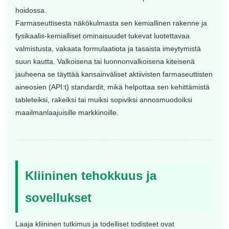
hoidossa.
Farmaseuttisesta näkökulmasta sen kemiallinen rakenne ja
fysikaalis-kemialliset ominaisuudet tukevat luotettavaa
valmistusta, vakaata formulaatiota ja tasaista imeytymistä
suun kautta. Valkoisena tai luonnonvalkoisena kiteisenä
jauheena se täyttää kansainväliset aktiivisten farmaseuttisten
aineosien (API:t) standardit, mikä helpottaa sen kehittämistä
tableteiksi, rakeiksi tai muiksi sopiviksi annosmuodoiksi
maailmanlaajuisille markkinoille.
Kliininen tehokkuus ja
sovellukset
Laaja kliininen tutkimus ja todelliset todisteet ovat